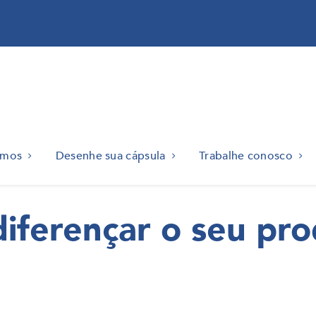
omos
Desenhe sua cápsula
Trabalhe conosco
diferençar o seu pr