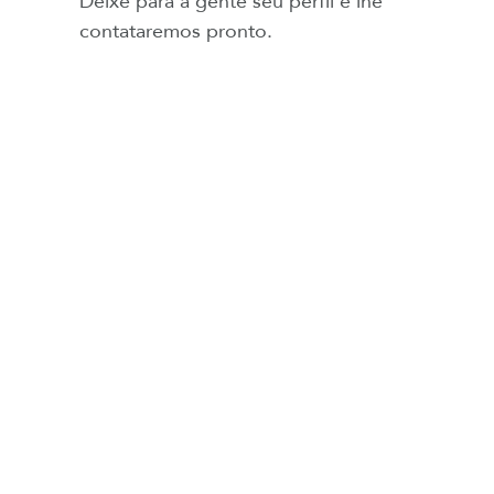
Deixe para a gente seu perfil e lhe
contataremos pronto.