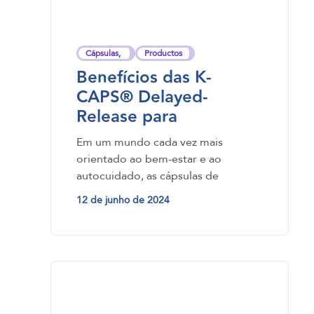
Cápsulas
,
Productos
Benefícios das K-
CAPS® Delayed-
Release para
probióticos e enzimas
Em um mundo cada vez mais
orientado ao bem-estar e ao
autocuidado, as cápsulas de
liberação retardada destacam-se
12 de junho de 2024
como uma…