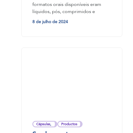
cápsulas, softgels,
formatos orais disponíveis eram
mastigáveis e gomas
líquidos, pós, comprimidos e
cápsulas. Atualmente, existe uma
8 de julho de 2024
ampla…
Cápsulas
,
Productos