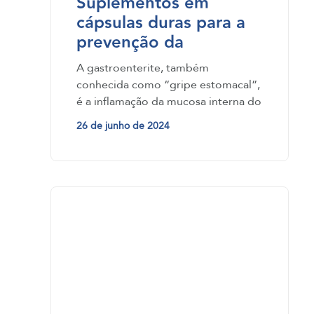
Suplementos em
cápsulas duras para a
prevenção da
gastroenterite
A gastroenterite, também
conhecida como “gripe estomacal”,
é a inflamação da mucosa interna do
estômago e do intestino, causada…
26 de junho de 2024